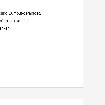
ind Burnout-gefährdet.
rühzeitig an eine
enken.