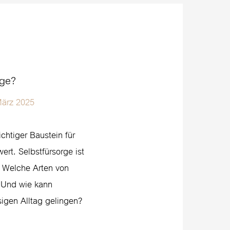
rge?
März 2025
ichtiger Baustein für
rt. Selbstfürsorge ist
. Welche Arten von
? Und wie kann
sigen Alltag gelingen?