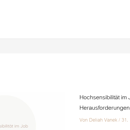
Hochsensibilität
Hochsensibilität im 
im
Herausforderungen
Job
–
Von
Deliah Vanek
/
31.
Herausforderungen
und