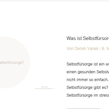
Was
Was ist Selbstfürso
ist
Selbstfürsorge?
Von
Deliah Vanek
/
6. 
Selbstfürsorge ist ein w
einen gesunden Selbstwe
nicht immer so einfach
Selbstfürsorge gibt es
Selbstfürsorge im stres