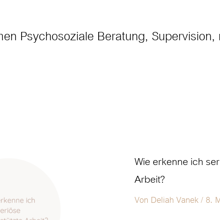
men Psychosoziale Beratung, Supervision,
Wie
Wie erkenne ich ser
erkenne
Arbeit?
ich
seriöse
Von
Deliah Vanek
/
8. 
pferdegestützte
Arbeit?