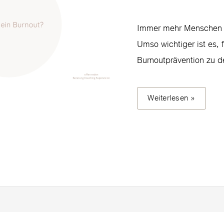
Burnout?
Immer mehr Menschen s
Umso wichtiger ist es, f
Burnoutprävention zu d
Weiterlesen »