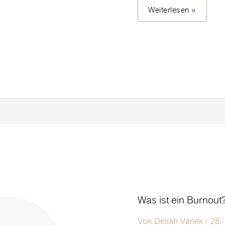
Weiterlesen »
Was
Was ist ein Burnout
ist
ein
Von
Deliah Vanek
/
28.