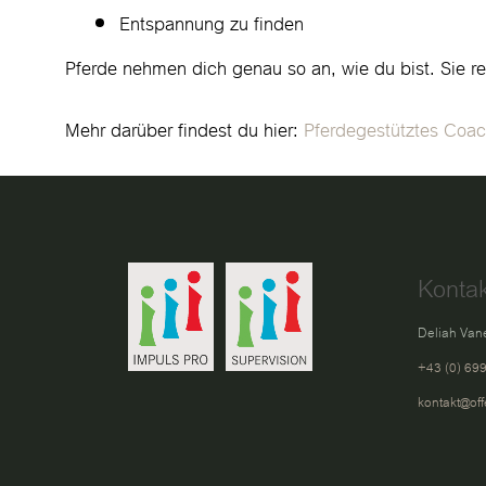
Entspannung zu finden
Pferde nehmen dich genau so an, wie du bist. Sie re
Mehr darüber findest du hier:
Pferdegestütztes Coac
Kontak
Deliah Van
+43 (0) 69
kontakt@off