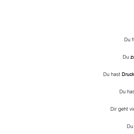
Du f
Du
z
Du hast
Druc
Du ha
Dir geht v
Du 