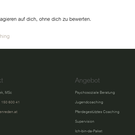
agieren auf dich, ohne dich zu bewerten.
hing
t
Angebot
ek, MSc
Psychosoziale Beratung
9 150 600 41
Jugendcoaching
enreden.at
Pferdegestütztes Coaching
Supervision
Ich-bin-da-Paket