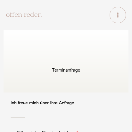
Zum
Inhalt
offen reden
springen
Terminanfrage
Ich freue mich über Ihre Anfrage