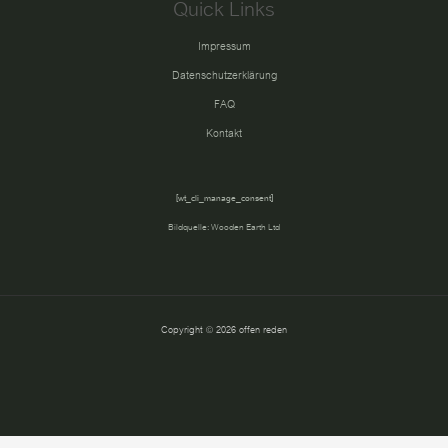
Quick Links
Impressum
Datenschutzerklärung
FAQ
Kontakt
[wt_cli_manage_consent]
Bildquelle:
Wooden Earth Ltd
Copyright © 2026 offen reden