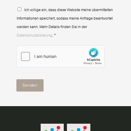
D
Ich willige ein, dass diese Website meine übermittelten
S
Informationen speichert, sodass meine Anfrage beantwortet
G
werden kann. Mehr Details finden Sie in der
V
Datenschutzerklärung
.
*
O
-
E
i
n
Senden
v
e
r
s
t
ä